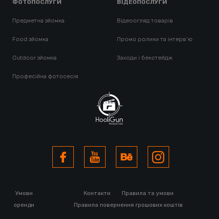
ФОТОПОСЛУГИ
ВІДЕОПОСЛУГИ
Предметна зйомка
Відеоогляд товарів
Food зйомка
Промо ролики та інтерв’ю
Outdoor зйомка
Заходи і бекстейдж
Професійна фотосесія
Умови
Контакти
Правила та умови
оренди
Правила повернення грошових коштів