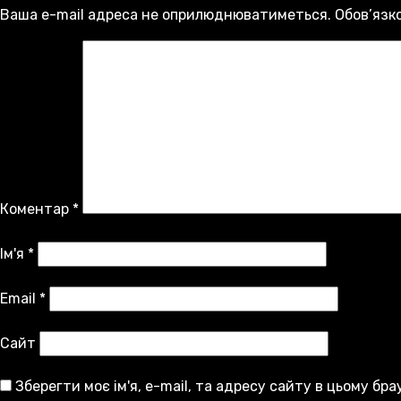
Ваша e-mail адреса не оприлюднюватиметься.
Обов’язк
Коментар
*
Ім'я
*
Email
*
Сайт
Зберегти моє ім'я, e-mail, та адресу сайту в цьому бр