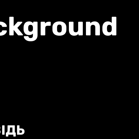
ckground
ІДЬ