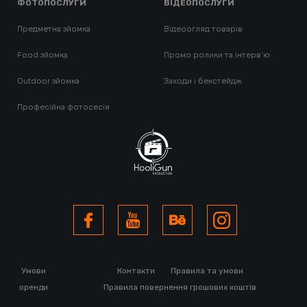
ФОТОПОСЛУГИ
ВІДЕОПОСЛУГИ
Предметна зйомка
Відеоогляд товарів
Food зйомка
Промо ролики та інтерв’ю
Outdoor зйомка
Заходи і бекстейдж
Професійна фотосесія
Умови
Контакти
Правила та умови
оренди
Правила повернення грошових коштів